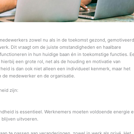
medewerkers zowel nu als in de toekomst gezond, gemotiveerd
werk. Dit vraagt om de juiste omstandigheden en haalbare
functioneren in hun huidige baan én in toekomstige functies. E
erbij een grote rol, net als de houding en motivatie van
eid is dan ook niet alleen een individueel kenmerk, maar het
n de medewerker en de organisatie.
eid zijn:
ndheid is essentieel. Werknemers moeten voldoende energie 
blijven uitvoeren.
aan te passen aan veranderingen, zowel in werk als privé. Het