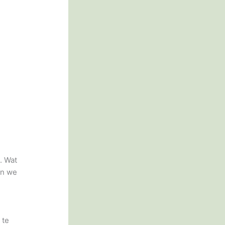
. Wat
en we
 te