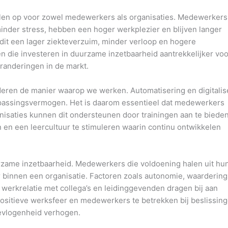
len op voor zowel medewerkers als organisaties. Medewerkers
inder stress, hebben een hoger werkplezier en blijven langer
 dit een lager ziekteverzuim, minder verloop en hogere
n die investeren in duurzame inzetbaarheid aantrekkelijker voo
randeringen in de markt.
eren de manier waarop we werken. Automatisering en digitalis
passingsvermogen. Het is daarom essentieel dat medewerkers
anisaties kunnen dit ondersteunen door trainingen aan te bieden
 en een leercultuur te stimuleren waarin continu ontwikkelen
urzame inzetbaarheid. Medewerkers die voldoening halen uit hu
r binnen een organisatie. Factoren zoals autonomie, waardering
erkrelatie met collega’s en leidinggevenden dragen bij aan
positieve werksfeer en medewerkers te betrekken bij beslissing
bevlogenheid verhogen.