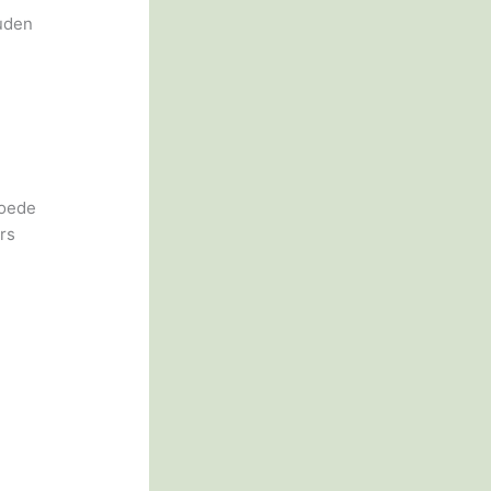
uden
Goede
rs