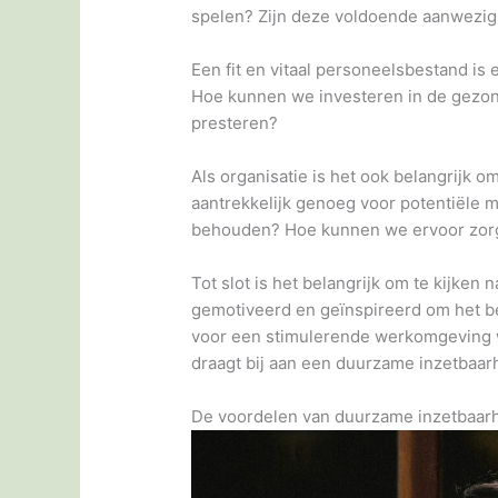
spelen? Zijn deze voldoende aanwezig
Een fit en vitaal personeelsbestand is
Hoe kunnen we investeren in de gezon
presteren?
Als organisatie is het ook belangrijk o
aantrekkelijk genoeg voor potentiële 
behouden? Hoe kunnen we ervoor zorg
Tot slot is het belangrijk om te kijke
gemotiveerd en geïnspireerd om het be
voor een stimulerende werkomgeving 
draagt bij aan een duurzame inzetbaa
De voordelen van duurzame inzetbaar