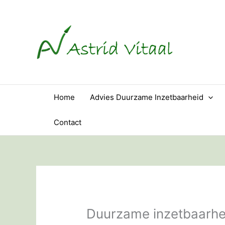
Ga
naar
de
inhoud
Home
Advies Duurzame Inzetbaarheid
Contact
Duurzame inzetbaarh