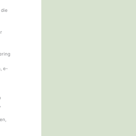
 die
r
ering
, e-
n
,
en,