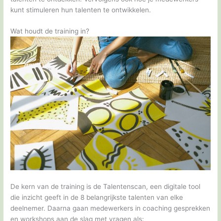
kunt stimuleren hun talenten te ontwikkelen.
Wat houdt de training in?
De kern van de training is de Talentenscan, een digitale tool
die inzicht geeft in de 8 belangrijkste talenten van elke
deelnemer. Daarna gaan medewerkers in coaching gesprekken
en workshops aan de slag met vragen als: