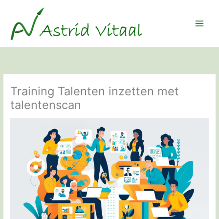
Ga
naar
de
inhoud
Training Talenten inzetten met
talentenscan