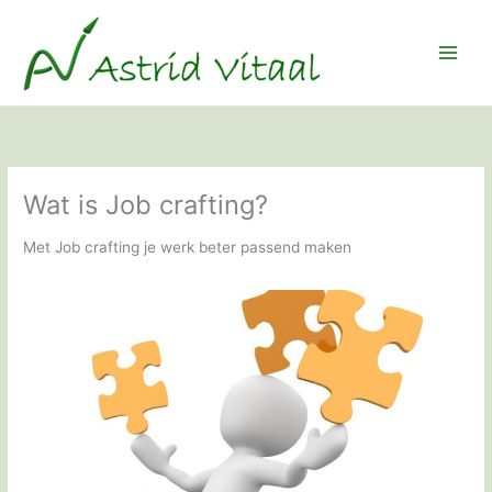
Ga
naar
de
inhoud
Wat is Job crafting?
Met Job crafting je werk beter passend maken