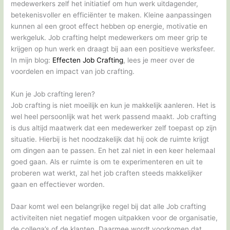
medewerkers zelf het initiatief om hun werk uitdagender,
betekenisvoller en efficiënter te maken. Kleine aanpassingen
kunnen al een groot effect hebben op energie, motivatie en
werkgeluk. Job crafting helpt medewerkers om meer grip te
krijgen op hun werk en draagt bij aan een positieve werksfeer.
In mijn blog:
Effecten Job Crafting
, lees je meer over de
voordelen en impact van job crafting.
Kun je Job crafting leren?
Job crafting is niet moeilijk en kun je makkelijk aanleren. Het is
wel heel persoonlijk wat het werk passend maakt. Job crafting
is dus altijd maatwerk dat een medewerker zelf toepast op zijn
situatie. Hierbij is het noodzakelijk dat hij ook de ruimte krijgt
om dingen aan te passen. En het zal niet in een keer helemaal
goed gaan. Als er ruimte is om te experimenteren en uit te
proberen wat werkt, zal het job craften steeds makkelijker
gaan en effectiever worden.
Daar komt wel een belangrijke regel bij dat alle Job crafting
activiteiten niet negatief mogen uitpakken voor de organisatie,
de collega’s of de klanten. Daarmee wordt voorkomen dat