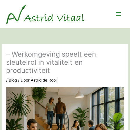
Ga
naar
de
inhoud
– Werkomgeving speelt een
sleutelrol in vitaliteit en
productiviteit
/
Blog
/ Door
Astrid de Rooij