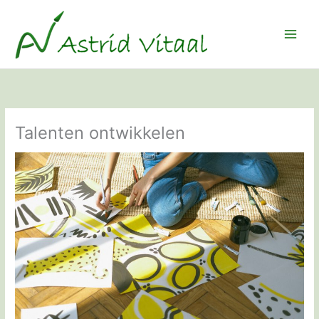
Ga
naar
de
inhoud
Talenten ontwikkelen