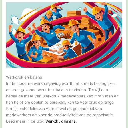
Werkdruk en balans
In de moderne werkomgeving wordt het steeds belangrijker
om een gezonde werkdruk balans te vinden. Terwijl een
bepaalde mate van werkdruk medewerkers kan motiveren en
hen helpt om doelen te bereiken, kan te veel druk op lange
termijn schadelijk zijn voor zowel de gezondheid van
medewerkers als voor de productiviteit van de organisatie.
Lees meer in de blog
Werkdruk balans
.