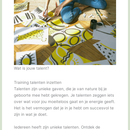
Wat is jouw talent?
Training talenten inzetten
Talenten zijn unieke gaven, die je van nature bij je
geboorte mee hebt gekregen. Je talenten zeggen iets
over wat voor jou moeiteloos gaat en je energie geeft.
Het is het vermogen dat je in je hebt om succesvol te
zijn in wat je doet.
Iedereen heeft zijn unieke talenten. Ontdek de