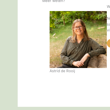
Meer weten?
W
N
s
v
Astrid de Rooij