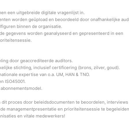
en een uitgebreide digitale vragenlijst in.
nten worden geüpload en beoordeeld door onafhankelijke audi
figuren binnen de organisatie.
lde gegevens worden geanalyseerd en gepresenteerd in een
riteitensessie.
ling door geaccrediteerde auditors.
ijke stichting, inclusief certificering (brons, zilver, goud).
ationale expertise van o.a. UM, HAN & TNO.
 en ISO45001.
n abonnementsmodel.
n dit proces door beleidsdocumenten te beoordelen, interviews
n de managementpresentatie en prioriteitensessie te begeleiden
isaties en vitale medewerkers!