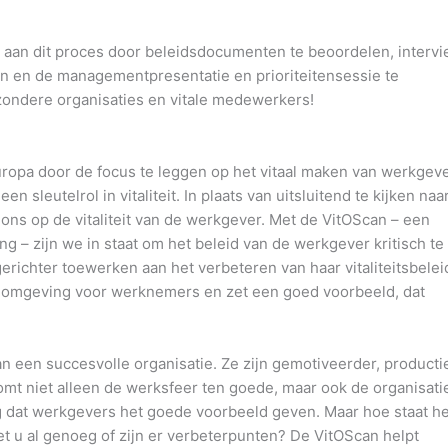
n aan dit proces door beleidsdocumenten te beoordelen, interv
en en de managementpresentatie en prioriteitensessie te
ndere organisaties en vitale medewerkers!
uropa door de focus te leggen op het vitaal maken van werkgeve
sleutelrol in vitaliteit. In plaats van uitsluitend te kijken naa
j ons op de vitaliteit van de werkgever. Met de VitOScan – een
ng – zijn we in staat om het beleid van de werkgever kritisch te
erichter toewerken aan het verbeteren van haar vitaliteitsbeleid
eke omgeving voor werknemers en zet een goed voorbeeld, dat
 een succesvolle organisatie. Ze zijn gemotiveerder, producti
omt niet alleen de werksfeer ten goede, maar ook de organisatie
g dat werkgevers het goede voorbeeld geven. Maar hoe staat he
t u al genoeg of zijn er verbeterpunten? De VitOScan helpt