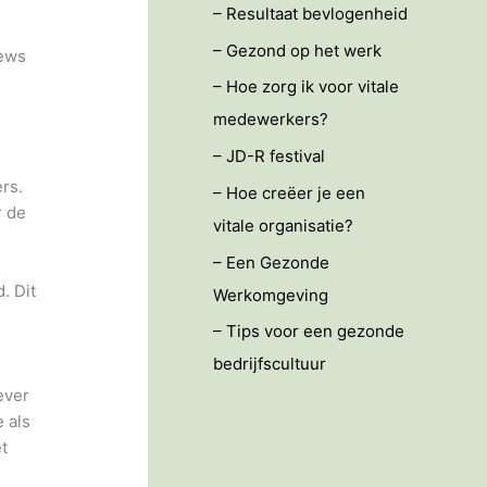
– Resultaat bevlogenheid
– Gezond op het werk
iews
– Hoe zorg ik voor vitale
medewerkers?
– JD-R festival
rs.
– Hoe creëer je een
r de
vitale organisatie?
– Een Gezonde
. Dit
Werkomgeving
– Tips voor een gezonde
bedrijfscultuur
ever
 als
t