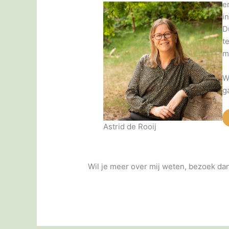
e
i
D
t
m
W
g
Astrid de Rooij
Wil je meer over mij weten, bezoek da