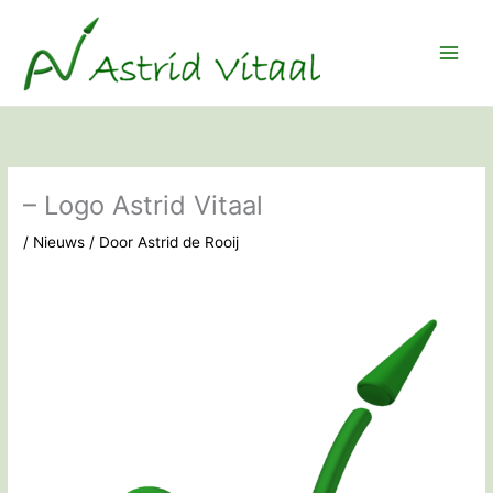
Ga
naar
de
inhoud
– Logo Astrid Vitaal
/
Nieuws
/ Door
Astrid de Rooij