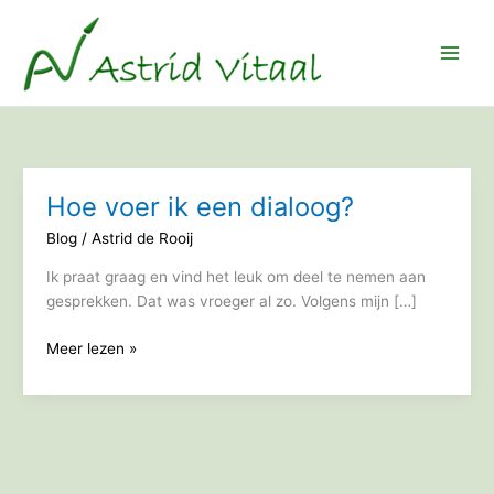
Ga
naar
de
inhoud
Hoe voer ik een dialoog?
Blog
/
Astrid de Rooij
Ik praat graag en vind het leuk om deel te nemen aan
gesprekken. Dat was vroeger al zo. Volgens mijn […]
Hoe
Meer lezen »
voer
ik
een
dialoog?