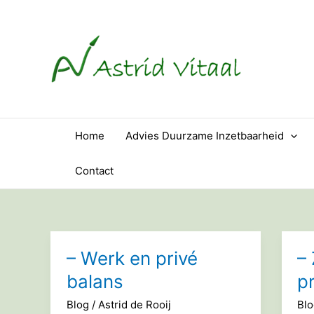
Ga
naar
de
inhoud
Home
Advies Duurzame Inzetbaarheid
Contact
– Werk en privé
– 
balans
pr
Blog
/
Astrid de Rooij
Bl