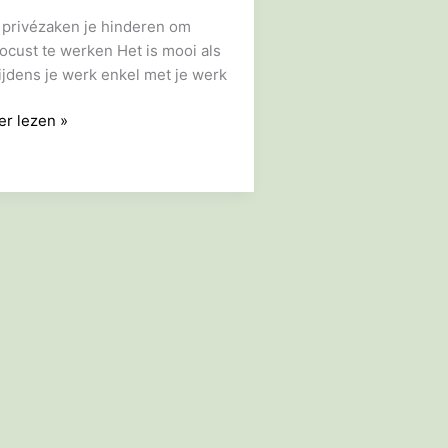
 privézaken je hinderen om
ocust te werken Het is mooi als
tijdens je werk enkel met je werk
r lezen »
ft
rk
vé
ans!