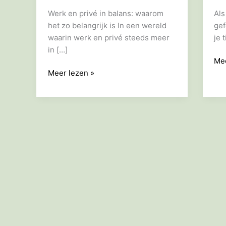
Werk en privé in balans: waarom
Als
het zo belangrijk is In een wereld
gef
waarin werk en privé steeds meer
je 
in […]
–
Mee
–
Zo
Meer lezen »
Werk
blij
en
we
privé
en
balans
pri
in
bal