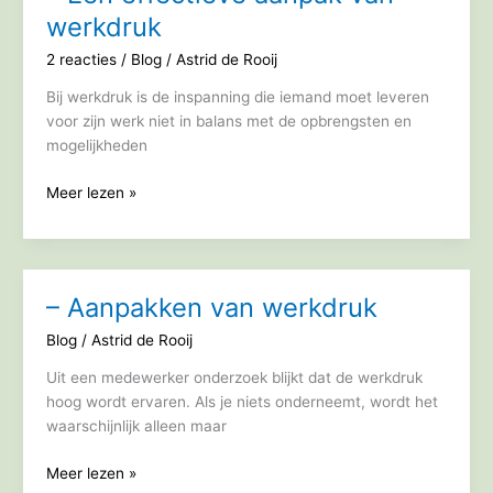
werkdruk
2 reacties
/
Blog
/
Astrid de Rooij
Bij werkdruk is de inspanning die iemand moet leveren
voor zijn werk niet in balans met de opbrengsten en
mogelijkheden
–
Meer lezen »
Een
effectieve
aanpak
van
– Aanpakken van werkdruk
werkdruk
Blog
/
Astrid de Rooij
Uit een medewerker onderzoek blijkt dat de werkdruk
hoog wordt ervaren. Als je niets onderneemt, wordt het
waarschijnlijk alleen maar
–
Meer lezen »