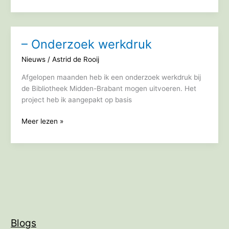
Aanpakken
van
werkdruk
– Onderzoek werkdruk
Nieuws
/
Astrid de Rooij
Afgelopen maanden heb ik een onderzoek werkdruk bij
de Bibliotheek Midden-Brabant mogen uitvoeren. Het
project heb ik aangepakt op basis
–
Meer lezen »
Onderzoek
werkdruk
Blogs