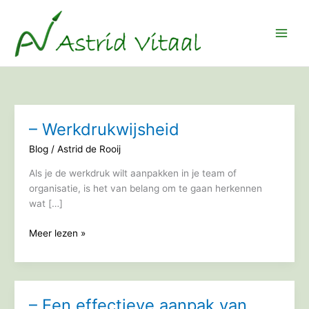
Ga
naar
de
inhoud
– Werkdrukwijsheid
Blog
/
Astrid de Rooij
Als je de werkdruk wilt aanpakken in je team of
organisatie, is het van belang om te gaan herkennen
wat […]
–
Meer lezen »
Werkdrukwijsheid
– Een effectieve aanpak van