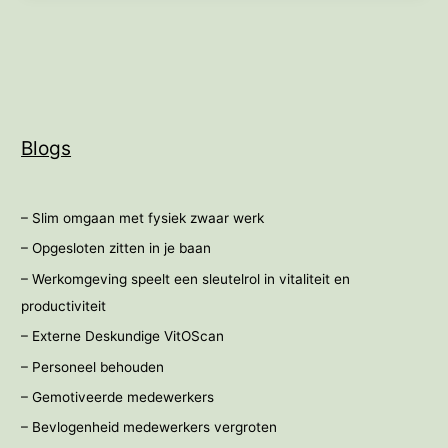
een
sleutelrol
in
vitaliteit
en
productiviteit
Blogs
– Slim omgaan met fysiek zwaar werk
– Opgesloten zitten in je baan
– Werkomgeving speelt een sleutelrol in vitaliteit en
productiviteit
– Externe Deskundige VitOScan
– Personeel behouden
– Gemotiveerde medewerkers
– Bevlogenheid medewerkers vergroten