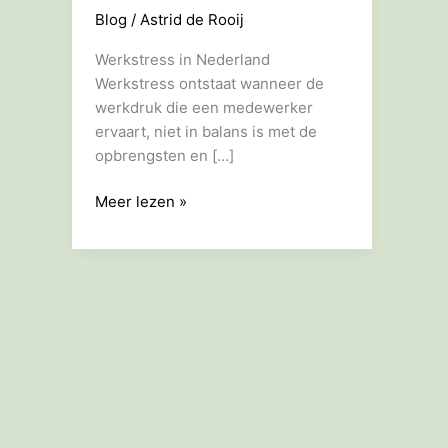
Blog
/
Astrid de Rooij
Werkstress in Nederland
Werkstress ontstaat wanneer de
werkdruk die een medewerker
ervaart, niet in balans is met de
opbrengsten en […]
–
Meer lezen »
Uitval
door
werkstress
voorkomen