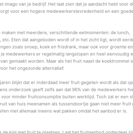
et imago van je bedrijf. Het laat zien dat je aandacht hebt voor 
zorgt voor een hogere medewerkerstevredenheid en een goed
e maken met meerdere, verschillende eetmomenten: de lunch,
, etc. Eten dat aangeboden wordt of in het zicht ligt, wordt eerd
ingen zoals snoep, koek en frisdrank, maar ook voor groente e
 dat je medewerkers er regelmatig langslopen en heel eenvoudig 
van gemaakt worden. Maar als het fruit naast de koektrommel s
oor het ongezonde alternatief.
aren blijkt dat er inderdaad meer fruit gegeten wordt als dat op
ens onderzoek geeft zelfs aan dat 96% van de medewerkers hi
 voor minder fruitconsumptie buiten werktijd. Toch zal er een s
ruit van huis meenamen als tussendoortje gaan niet meer fruit 
ullen niet allemaal ineens wat pakken omdat het aanbod er is.
de kist met fruit te plaatsen. Laat het fruitaanbod onderdeel zi