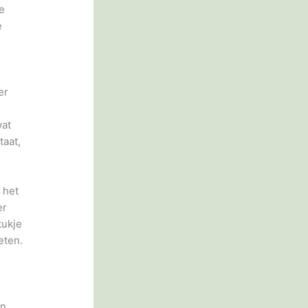
de
e
er
n
wat
taat,
 het
er
tukje
eten.
jn