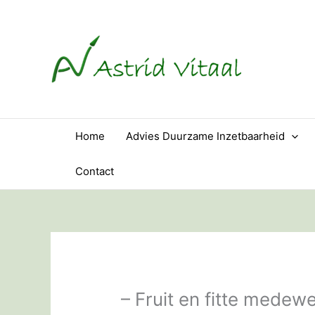
Ga
naar
de
inhoud
Home
Advies Duurzame Inzetbaarheid
Contact
– Fruit en fitte medew