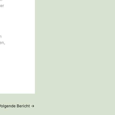
ker
n
en,
Volgende Bericht
→