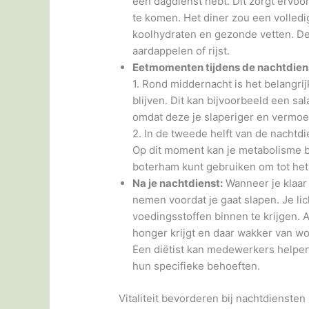
een dagdienst hebt. Dit zorgt ervoo
te komen. Het diner zou een volledi
koolhydraten en gezonde vetten. De
aardappelen of rijst.
Eetmomenten tijdens de nachtdien
1. Rond middernacht is het belangrij
blijven. Dit kan bijvoorbeeld een sal
omdat deze je slaperiger en vermo
2. In de tweede helft van de nachtdi
Op dit moment kan je metabolisme b
boterham kunt gebruiken om tot het e
Na je nachtdienst:
Wanneer je klaar 
nemen voordat je gaat slapen. Je lic
voedingsstoffen binnen te krijgen. Als
honger krijgt en daar wakker van wo
Een diëtist kan medewerkers helpen 
hun specifieke behoeften.
Vitaliteit bevorderen bij nachtdiensten