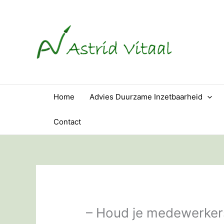
Ga
naar
de
inhoud
Home
Advies Duurzame Inzetbaarheid
Contact
– Houd je medewerkers 