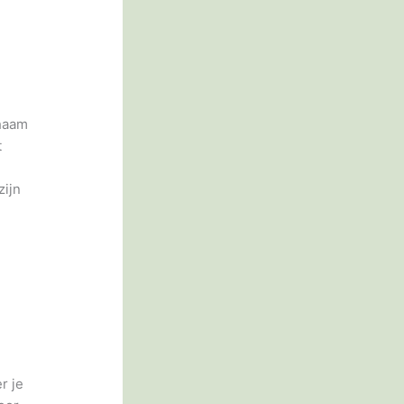
chaam
t
n
zijn
r je