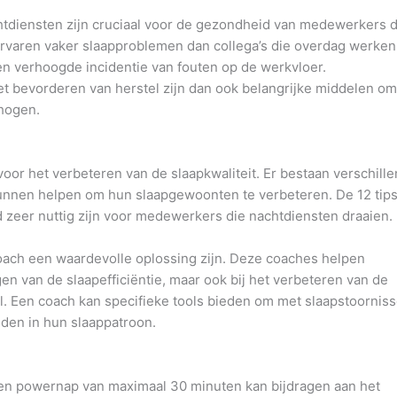
htdiensten zijn cruciaal voor de gezondheid van medewerkers d
 ervaren vaker slaapproblemen dan collega’s die overdag werken
en verhoogde incidentie van fouten op de werkvloer.
et bevorderen van herstel zijn dan ook belangrijke middelen o
rhogen.
oor het verbeteren van de slaapkwaliteit. Er bestaan verschill
kunnen helpen om hun slaapgewoonten te verbeteren. De 12 tip
 zeer nuttig zijn voor medewerkers die nachtdiensten draaien.
oach een waardevolle oplossing zijn. Deze coaches helpen
en van de slaapefficiëntie, maar ook bij het verbeteren van de
tel. Een coach kan specifieke tools bieden om met slaapstoornis
den in hun slaappatroon.
en powernap van maximaal 30 minuten kan bijdragen aan het