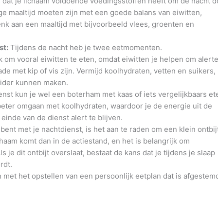
r dat je lichaam voldoende voedingsstoffen heeft om de nacht d
ge maaltijd moeten zijn met een goede balans van eiwitten,
nk aan een maaltijd met bijvoorbeeld vlees, groenten en
st:
Tijdens de nacht heb je twee eetmomenten.
k om vooral eiwitten te eten, omdat eiwitten je helpen om alerte
ade met kip of vis zijn. Vermijd koolhydraten, vetten en suikers,
eider kunnen maken.
enst kun je wel een boterham met kaas of iets vergelijkbaars et
eter omgaan met koolhydraten, waardoor je de energie uit de
inde van de dienst alert te blijven.
bent met je nachtdienst, is het aan te raden om een klein ontbij
haam komt dan in de actiestand, en het is belangrijk om
 je dit ontbijt overslaat, bestaat de kans dat je tijdens je slaap
rdt.
met het opstellen van een persoonlijk eetplan dat is afgestem