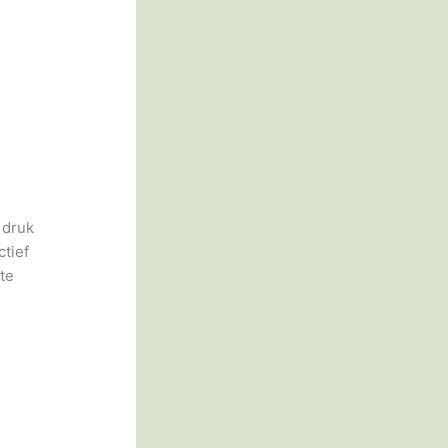
 druk
tief
te