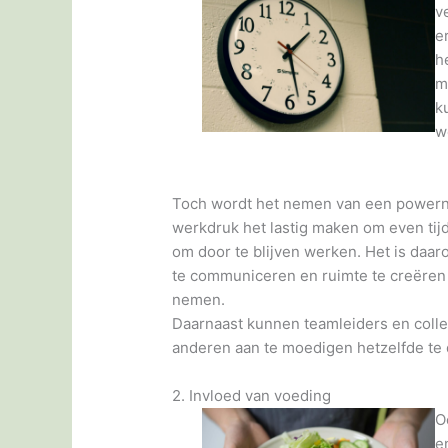
v
e
h
m
k
w
Toch wordt het nemen van een powernap 
werkdruk het lastig maken om even tij
om door te blijven werken. Het is daa
te communiceren en ruimte te creëren
nemen.
Daarnaast kunnen teamleiders en coll
anderen aan te moedigen hetzelfde te
2. Invloed van voeding
O
e