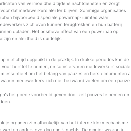
erlichten van vermoeidheid tijdens nachtdiensten en zorgt
rvoor dat medewerkers alerter blijven. Sommige organisaties
ebben bijvoorbeeld speciale powernap-ruimtes waar
edewerkers zich even kunnen terugtrekken en hun batterij
unnen opladen. Het positieve effect van een powernap op
elzijn en alertheid is duidelijk.
niet altijd opgepikt in de praktijk. In drukke periodes kan de
d voor herstel te nemen, en soms ervaren medewerkers sociale
rom essentieel om het belang van pauzes en herstelmomenten ac
 waarin medewerkers zich niet bezwaard voelen om een pauze 
ega’s het goede voorbeeld geven door zelf pauzes te nemen en
 doen.
ok je organen zijn afhankelijk van het interne klokmechanisme
n werken anders overdag dan ’s nachts. De manier waarop je