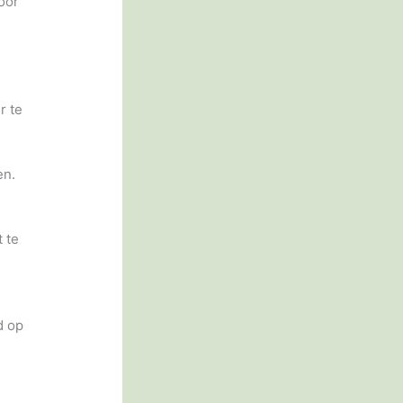
oor
r te
en.
t te
d op