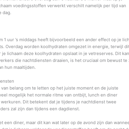
ichaam voedingsstoffen verwerkt verschilt namelijk per tijd van
e dag.
1 uur ’s middags heeft bijvoorbeeld een ander effect op je li
ts. Overdag worden koolhydraten omgezet in energie, terwijl di
or je lichaam deze koolhydraten opslaat in je vetreserves. Dit ka
kers die nachtdiensten draaien, is het cruciaal om bewust te 
n hun maaltijden.
iensten
t van belang om te letten op het juiste moment en de juiste
eel mogelijk het normale ritme van ontbijt, lunch en diner
erkuren. Dit betekent dat je tijdens je nachtdienst twee
ers zal zijn dan tijdens een dagdienst.
t een diner, maar dit kan wat later op de avond zijn dan wannee