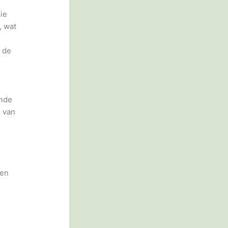
ie
, wat
m de
ende
s van
sen