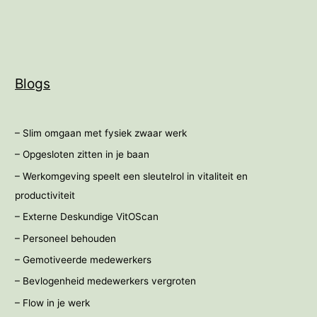
fit
en
vitaal
bij
nachtdiensten
Blogs
– Slim omgaan met fysiek zwaar werk
– Opgesloten zitten in je baan
– Werkomgeving speelt een sleutelrol in vitaliteit en
productiviteit
– Externe Deskundige VitOScan
– Personeel behouden
– Gemotiveerde medewerkers
– Bevlogenheid medewerkers vergroten
– Flow in je werk