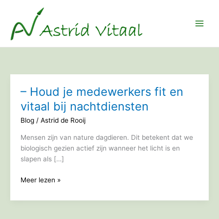
Ga
naar
de
inhoud
– Houd je medewerkers fit en
vitaal bij nachtdiensten
Blog
/
Astrid de Rooij
Mensen zijn van nature dagdieren. Dit betekent dat we
biologisch gezien actief zijn wanneer het licht is en
slapen als […]
–
Meer lezen »
Houd
je
medewerkers