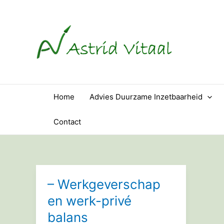
Ga
naar
de
inhoud
Home
Advies Duurzame Inzetbaarheid
Contact
– Werkgeverschap
en werk-privé
balans