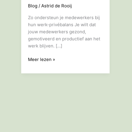
Blog
/
Astrid de Rooij
Zo ondersteun je medewerkers bij
hun werk-privébalans Je wilt dat
jouw medewerkers gezond,
gemotiveerd en productief aan het
werk blijven. […]
–
Meer lezen »
Werkgeverschap
en
werk-
privé
balans